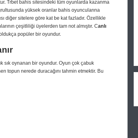
tur. Trbet bahis sitesindeki tüm oyunlarda kazanma
oğrultusunda yüksek oranlar bahis oyuncularına
sı diğer sitelere göre kat be kat fazladır. Özellikle
ının çeşitliliği üyelerden tam not almıştır. C
anlı
 oldukça popüler bir oyundur.
anır
ık sık oynanan bir oyundur. Oyun çok çabuk
en topun nerede duracağını tahmin etmektir. Bu