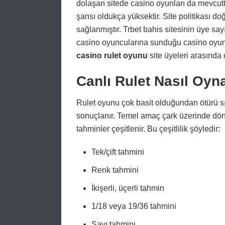
dolaşan sitede casino oyunları da mevcut
şansı oldukça yüksektir. Site politikası d
sağlanmıştır. Trbet bahis sitesinin üye sayı
casino oyuncularına sunduğu casino oyunlar
casino rulet oyunu
site üyeleri arasında
Canlı Rulet Nasıl Oyn
Rulet oyunu çok basit olduğundan ötürü s
sonuçlanır. Temel amaç çark üzerinde dön
tahminler çeşitlenir. Bu çeşitlilik şöyledir:
Tek/çift tahmini
Renk tahmini
İkişerli, üçerli tahmin
1/18 veya 19/36 tahmini
Sayı tahmini