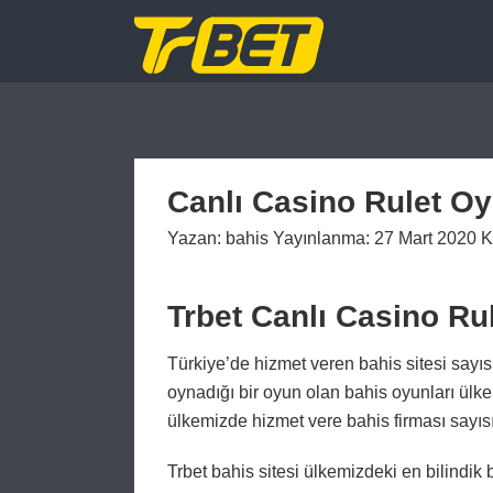
Canlı Casino Rulet O
Yazan:
bahis
Yayınlanma:
27 Mart 2020
K
Trbet Canlı Casino Ru
Türkiye’de hizmet veren bahis sitesi sayı
oynadığı bir oyun olan bahis oyunları ül
ülkemizde hizmet vere bahis firması sayısını
Trbet bahis sitesi ülkemizdeki en bilindik b