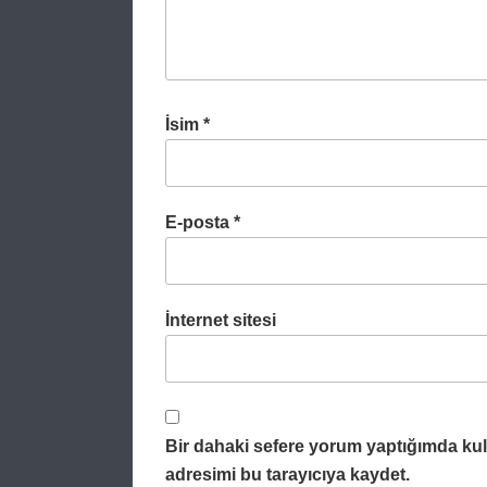
İsim
*
E-posta
*
İnternet sitesi
Bir dahaki sefere yorum yaptığımda kul
adresimi bu tarayıcıya kaydet.