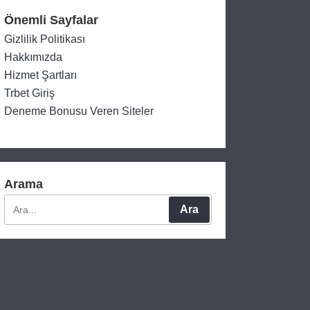
Önemli Sayfalar
Gizlilik Politikası
Hakkımızda
Hizmet Şartları
Trbet Giriş
Deneme Bonusu Veren Siteler
Arama
Ara